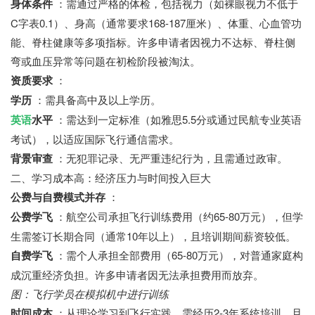
身体条件
：需通过严格的体检，包括视力（如裸眼视力不低于
C字表0.1）、身高（通常要求168-187厘米）、体重、心血管功
能、脊柱健康等多项指标。许多申请者因视力不达标、脊柱侧
弯或血压异常等问题在初检阶段被淘汰。
资质要求
：
学历
：需具备高中及以上学历。
英语
水平
：需达到一定标准（如雅思5.5分或通过民航专业英语
考试），以适应国际飞行通信需求。
背景审查
：无犯罪记录、无严重违纪行为，且需通过政审。
二、学习成本高：经济压力与时间投入巨大
公费与自费模式并存
：
公费学飞
：航空公司承担飞行训练费用（约65-80万元），但学
生需签订长期合同（通常10年以上），且培训期间薪资较低。
自费学飞
：需个人承担全部费用（65-80万元），对普通家庭构
成沉重经济负担。许多申请者因无法承担费用而放弃。
图：飞行学员在模拟机中进行训练
时间成本
：从理论学习到飞行实践，需经历2-3年系统培训，且