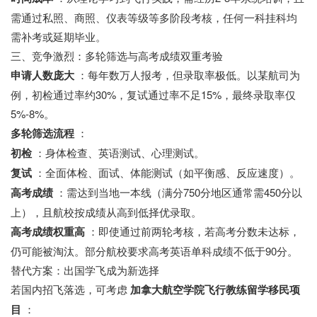
需通过私照、商照、仪表等级等多阶段考核，任何一科挂科均
需补考或延期毕业。
三、竞争激烈：多轮筛选与高考成绩双重考验
申请人数庞大
：每年数万人报考，但录取率极低。以某航司为
例，初检通过率约30%，复试通过率不足15%，最终录取率仅
5%-8%。
多轮筛选流程
：
初检
：身体检查、英语测试、心理测试。
复试
：全面体检、面试、体能测试（如平衡感、反应速度）。
高考成绩
：需达到当地一本线（满分750分地区通常需450分以
上），且航校按成绩从高到低择优录取。
高考成绩权重高
：即使通过前两轮考核，若高考分数未达标，
仍可能被淘汰。部分航校要求高考英语单科成绩不低于90分。
替代方案：出国学飞成为新选择
若国内招飞落选，可考虑
加拿大航空学院飞行教练留学移民项
目
：