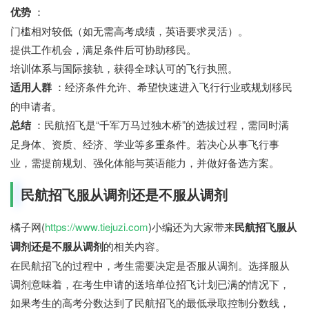
优势
：
门槛相对较低（如无需高考成绩，英语要求灵活）。
提供工作机会，满足条件后可协助移民。
培训体系与国际接轨，获得全球认可的飞行执照。
适用人群
：经济条件允许、希望快速进入飞行行业或规划移民
的申请者。
总结
：民航招飞是“千军万马过独木桥”的选拔过程，需同时满
足身体、资质、经济、学业等多重条件。若决心从事飞行事
业，需提前规划、强化体能与英语能力，并做好备选方案。
民航招飞服从调剂还是不服从调剂
橘子网(
https://www.tiejuzi.com
)小编还为大家带来
民航招飞服从
调剂还是不服从调剂
的相关内容。
在民航招飞的过程中，考生需要决定是否服从调剂。选择服从
调剂意味着，在考生申请的送培单位招飞计划已满的情况下，
如果考生的高考分数达到了民航招飞的最低录取控制分数线，