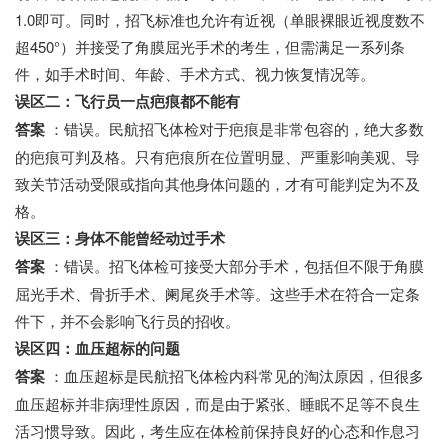
1.0即可。同时，招飞标准也允许有近视（单眼裸眼近视度数不
超450°）并接受了角膜屈光手术的考生，但需满足一系列条
件，如手术时间、年龄、手术方式、视力恢复情况等。
误区二：飞行员一点疤痕都不能有
答案
：错误。民航招飞体检对于疤痕是非常包容的，绝大多数
的疤痕可判及格。只有疤痕所在位置明显、严重影响美观、导
致关节活动受限或指向其他身体问题的，才有可能判定为不及
格。
误区三：身体不能曾经动过手术
橘子网
答案
：错误。招飞体检可接受大部分手术，包括但不限于角膜
屈光手术、骨折手术、阑尾炎手术等。这些手术在符合一定条
件下，并不会影响飞行员的招收。
误区四：血压超标的问题
答案
：血压超标是民航招飞体检内科常见的淘汰原因，但很多
血压超标并非病理性原因，而是由于紧张、睡眠不足等不良生
活习惯导致。因此，考生应在体检前保持良好的心态和作息习