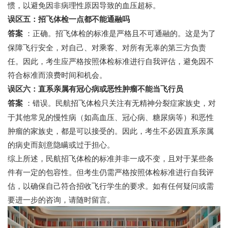
惯，以避免因非病理性原因导致的血压超标。
误区五：招飞体检一点都不能通融吗
答案
：正确。招飞体检的标准是严格且不可通融的。这是为了
保障飞行安全，对自己、对乘客、对所有无辜的第三方负责
任。因此，考生应严格按照体检标准进行自我评估，避免因不
符合标准而浪费时间和机会。
误区六：直系亲属有冠心病或恶性肿瘤不能当飞行员
答案
：错误。民航招飞体检只关注有无精神分裂症家族史，对
于其他常见的慢性病（如高血压、冠心病、糖尿病等）和恶性
肿瘤的家族史，都是可以接受的。因此，考生不必因直系亲属
的病史而刻意隐瞒或过于担心。
综上所述，民航招飞体检的标准并非一成不变，且对于某些条
件有一定的包容性。但考生仍需严格按照体检标准进行自我评
估，以确保自己符合招收飞行学生的要求。如有任何疑问或需
要进一步的咨询，请随时留言。