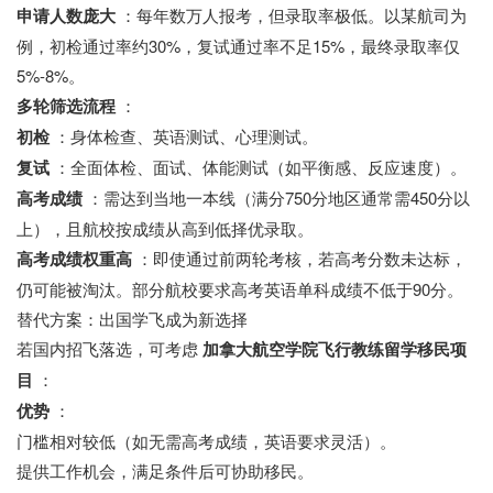
申请人数庞大
：每年数万人报考，但录取率极低。以某航司为
例，初检通过率约30%，复试通过率不足15%，最终录取率仅
5%-8%。
多轮筛选流程
：
初检
：身体检查、英语测试、心理测试。
复试
：全面体检、面试、体能测试（如平衡感、反应速度）。
高考成绩
：需达到当地一本线（满分750分地区通常需450分以
上），且航校按成绩从高到低择优录取。
高考成绩权重高
：即使通过前两轮考核，若高考分数未达标，
仍可能被淘汰。部分航校要求高考英语单科成绩不低于90分。
替代方案：出国学飞成为新选择
若国内招飞落选，可考虑
加拿大航空学院飞行教练留学移民项
目
：
优势
：
门槛相对较低（如无需高考成绩，英语要求灵活）。
提供工作机会，满足条件后可协助移民。