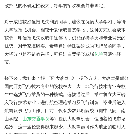
改招飞的不确定性较大，每年的招收机会并非固定。
对于成绩较好但招飞失利的同学，建议在优质大学学习，等待
大毕改招飞机会。相较于复读或自费学飞，这种方式机会成本
较低，即便招飞失败或中途停飞，仍能保持学历和专业背景的
优势。对于家境殷实、希望通过特殊渠道成为飞行员的同学，
大毕改也是不错的选择，可通过自费学飞或强
化学
习薄弱环
节。
接下来，我们来了解一下“大改驾”这一招飞方式。大改驾是部分
国内开办飞行技术专业的院校在大一大二非飞行技术专业在校
生中选拔飞行学员的一种模式。选拔通过后，学生将在大三转
入飞行技术专业，进行航空理论学习及飞行训练，毕业后进入
航司从事飞行工作。目前，仅有少数几所院校（如中飞院、南
山学院、
山东交通学院
等）提供大改驾机会，但随着招飞市场
遇冷，这一途径变得越来越少。大改驾虽可作为航企的临时人