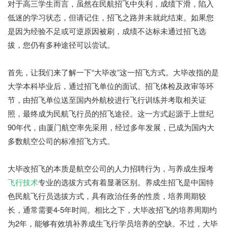
对于高三学生而言，虽然在民航招飞中失利，成绩下滑，陷入
低迷的学习状态，但请记住，招飞之路并未就此结束。如果您
是因为经验不足或可逆原因被刷，成绩不达标未通过招飞选
拔，您仍有多种途径可以尝试。
首先，让我们来了解一下“大毕改”这一招飞方式。大毕改指的是
大学本科毕业后，通过招飞单位的面试、招飞体检及政审等环
节，由招飞单位送至国内外航校进行飞行训练并考取相关证
照，最终成为民航飞行员的招飞途径。这一方式起源于上世纪
90年代，由厦门航空率先采用，经过多年发展，已成为国内大
多数航空公司的标准招飞方式。
大毕改招飞的本质是航空公司的人力招聘行为，与养成生报考
飞行技术
专业的选拔方式有着显著区别。养成生招飞是中国特
色民航飞行员选拔方式，具有政治任务的性质，培养周期较
长，通常需要4-5年时间。相比之下，大毕改招飞的培养周期约
为2年，能够有效填补养成生飞行学员培养的空缺。不过，大毕