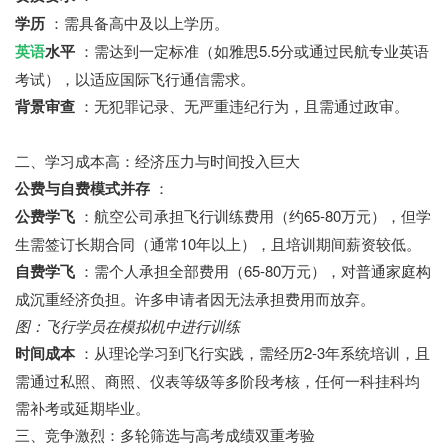
学历
：需具备高中及以上学历。
英语
水平
：需达到一定标准（如雅思5.5分或通过民航专业英语
考试），以适应国际飞行通信需求。
背景审查
：无犯罪记录、无严重违纪行为，且需通过政审。
橘
子网
二、学习成本高：经济压力与时间投入巨大
公费与自费模式并存
：
公费学飞
：航空公司承担飞行训练费用（约65-80万元），但学
生需签订长期合同（通常10年以上），且培训期间薪资较低。
自费学飞
：需个人承担全部费用（65-80万元），对普通家庭构
成沉重经济负担。许多申请者因无法承担费用而放弃。
图：飞行学员在模拟机中进行训练
时间成本
：从理论学习到飞行实践，需经历2-3年系统培训，且
需通过私照、商照、仪表等级等多阶段考核，任何一科挂科均
需补考或延期毕业。
三、竞争激烈：多轮筛选与高考成绩双重考验