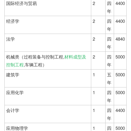
国际经济与贸易
2
四
4400
年
经济学
2
四
4400
年
法学
2
四
4840
年
机械类（过程装备与控制工程,
材料成型及
2
四
5000
控制工程
,车辆工程）
年
建筑学
1
五
5000
年
应用化学
1
四
5000
年
会计学
1
四
4400
年
应用物理学
1
四
5000