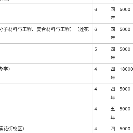
）
6
四
5000
年
分子材料与工程、复合材料与工程）（莲花
6
四
5000
年
）
5
四
5000
年
办学）
4
四
18000
年
）
4
四
5000
年
4
五
5000
年
莲花街校区）
4
四
5000