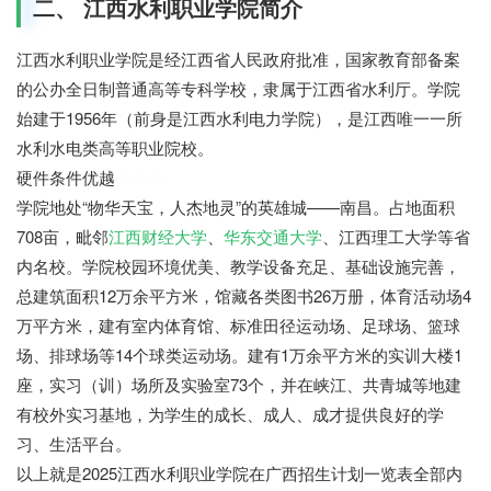
二、 江西水利职业学院简介
江西水利职业学院是经江西省人民政府批准，国家教育部备案
的公办全日制普通高等专科学校，隶属于江西省水利厅。学院
始建于1956年（前身是江西水利电力学院），是江西唯一一所
水利水电类高等职业院校。
硬件条件优越
橘子网
学院地处“物华天宝，人杰地灵”的英雄城——南昌。占地面积
708亩，毗邻
江西财经大学
、
华东交通大学
、江西理工大学等省
内名校。学院校园环境优美、教学设备充足、基础设施完善，
总建筑面积12万余平方米，馆藏各类图书26万册，体育活动场4
万平方米，建有室内体育馆、标准田径运动场、足球场、篮球
场、排球场等14个球类运动场。建有1万余平方米的实训大楼1
座，实习（训）场所及实验室73个，并在峡江、共青城等地建
有校外实习基地，为学生的成长、成人、成才提供良好的学
习、生活平台。
以上就是2025江西水利职业学院在广西招生计划一览表全部内