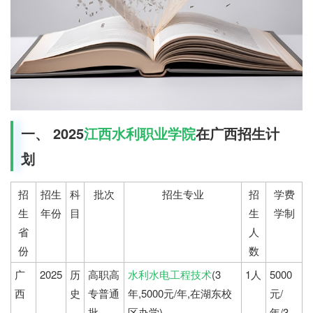
一、 2025
江西水利职业学院
在广西招生计
划
招
招生
科
批次
招生专业
招
学费
生
年份
目
生
学制
省
人
份
数
广
2025
历
高职高
水利水电工程技术
(3
1人
5000
西
史
专普通
年,5000元/年,在湖东校
元/
批
区办学)
年/3