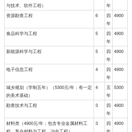
与技术、软件工程）
年
资源勘查工程
6
四
4900
年
食品科学与工程
5
四
4900
年
新能源科学与工程
5
四
4900
年
电子信息工程
4
四
4900
年
城乡规划（学制五年）（5300元/年；有一定
4
五
5300
的美术基础）
年
勘查技术与工程
3
四
4900
年
材料类（4900元/年；包含专业金属材料工
3
四
4900
程、复合材料与工程、冶金工程）
年