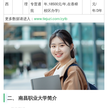
西
理
专普通
年,18500元/年,在香樟
元/
批
校区办学)
年/3年
更多数据请进入：
www.tiejuzi.com/zytb
二、 南昌职业大学简介