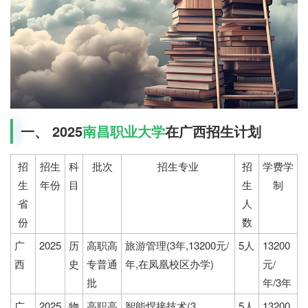
一、 2025
南昌职业大学
在广西招生计划
招
招生
科
批次
招生专业
招
学费学
生
年份
目
生
制
省
人
份
数
广
2025
历
高职高
旅游管理(3年,13200元/
5人
13200
西
史
专普通
年,在凤凰校区办学)
元/
批
年/3年
广
2025
物
高职高
智能焊接技术(3
5人
13200