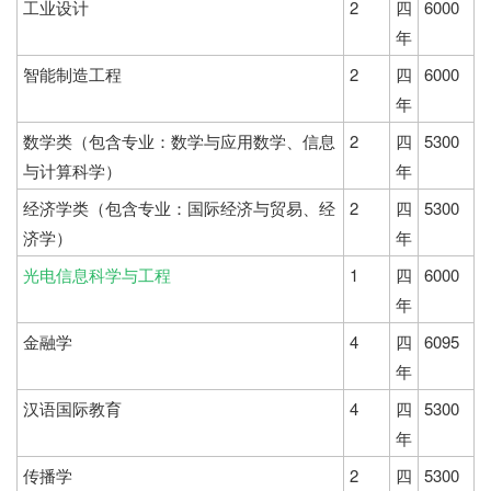
工业设计
2
四
6000
年
智能制造工程
2
四
6000
年
数学类（包含专业：数学与应用数学、信息
2
四
5300
与计算科学）
年
经济学类（包含专业：国际经济与贸易、经
2
四
5300
济学）
年
光电信息科学与工程
1
四
6000
年
金融学
4
四
6095
年
汉语国际教育
4
四
5300
年
传播学
2
四
5300