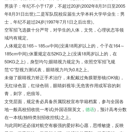
男孩子：年纪不小于17岁，不超过20岁(2002年8月31日至2005
年8月31日出世);二是军队院校应届生大学本科大学毕业生：男
士，年纪不超过24岁(1997年7月1日之后出世)。
空军招飞选拨十分严苛，对学生的人体，文凭，心理状态等领
域均有规定。
人体规定在165～185㎝中间(没满18周岁以上的，个子在164～
185cm中间);休重规定在52KG之上(没满18周岁以上的，在
50KG之上)，身型均匀;眼睛视力规定为，依照空军招飞规
范“C”型视力测试表，眼睛视力均为0.8之上。
未做了眼睛视力矫正手术治疗，未配戴过角膜塑形镜(OK镜)，
无红绿色盲，红绿色弱，眼睛斜视等;无危害作用或军容的刺
青，刺字，疤痕等。
文凭层面，规定务必具备所属院校宣布学籍档案，参与全国各
地一般高校招收统一考试(外国语限英文，
德语
)，预计高考分数
在一本线(独特类别招收控线)之上。
与此同时还必须对航空有极强的爱好和心愿，思维敏捷，反映