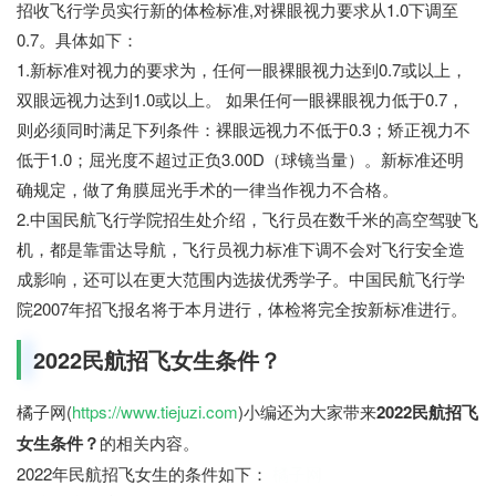
招收飞行学员实行新的体检标准,对裸眼视力要求从1.0下调至
0.7。具体如下：
1.新标准对视力的要求为，任何一眼裸眼视力达到0.7或以上，
双眼远视力达到1.0或以上。 如果任何一眼裸眼视力低于0.7，
则必须同时满足下列条件：裸眼远视力不低于0.3；矫正视力不
低于1.0；屈光度不超过正负3.00D（球镜当量）。新标准还明
确规定，做了角膜屈光手术的一律当作视力不合格。
2.中国民航飞行学院招生处介绍，飞行员在数千米的高空驾驶飞
机，都是靠雷达导航，飞行员视力标准下调不会对飞行安全造
成影响，还可以在更大范围内选拔优秀学子。中国民航飞行学
院2007年招飞报名将于本月进行，体检将完全按新标准进行。
2022民航招飞女生条件？
橘子网(
https://www.tiejuzi.com
)小编还为大家带来
2022民航招飞
女生条件？
的相关内容。
2022年民航招飞女生的条件如下：
橘子网