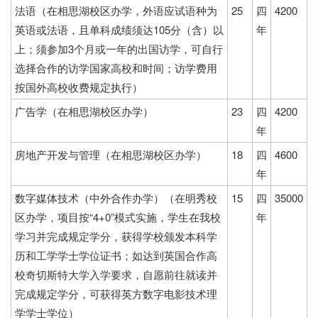
法语（在相思湖校区办学，外语应试语种为
25
四
4200
英语或法语，且单科成绩须达105分（含）以
年
上；须参加3个月或一年的出国访学，可自行
选择合作的访学国家高校和时间；访学费用
按国外高校收费规定执行）
广告学（在相思湖校区办学）
23
四
4200
年
房地产开发与管理（在相思湖校区办学）
18
四
4600
年
数字媒体技术（中外合作办学）（在明秀校
15
四
35000
区办学，项目按“4+0”模式实施，学生在我校
年
学习并完成规定学分，获得学校颁发本科学
历和工学学士学位证书；如达到英国合作高
校奇切斯特大学入学要求，自愿前往就读并
完成规定学分，可获得英方数字电影技术理
学学士学位）