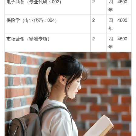
电子商务（专业代码：002）
2
四
4600
年
保险学（专业代码：004）
2
四
4600
年
市场营销（精准专项）
2
四
4600
年