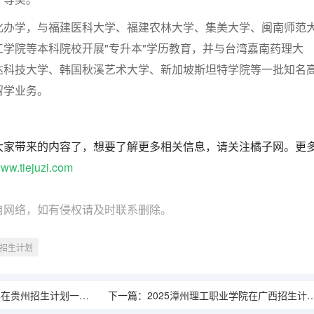
化办学，与福建医科大学、福建农林大学、集美大学、闽南师范
学院等本科院校开展"专升本"学历教育，并与台湾嘉南药理大
达科技大学、韩国秋溪艺术大学、新加坡斯坦特学院等一批知名
留学业务。
大家带来的内容了，想要了解更多相关信息，请关注橘子网。更
ww.tiejuzi.com
自网络，如有侵权请及时联系删除。
招生计划
在贵州招生计划一览表
下一篇：
2025漳州理工职业学院在广西招生计划一览表