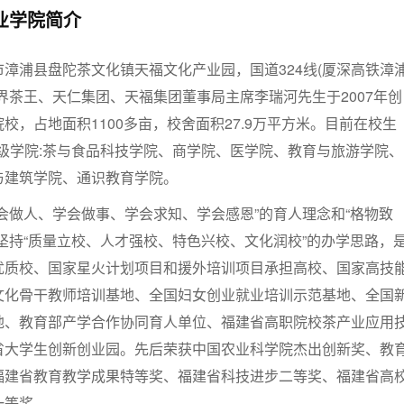
业学院简介
漳浦县盘陀茶文化镇天福文化产业园，国道324线(厦深高铁漳
界茶王、天仁集团、天福集团董事局主席李瑞河先生于2007年创
校，占地面积1100多亩，校舍面积27.9万平方米。目前在校生
二级学院:茶与食品科技学院、商学院、医学院、教育与旅游学院、
与建筑学院、通识教育学院。
会做人、学会做事、学会求知、学会感恩”的育人理念和“格物致
坚持“质量立校、人才强校、特色兴校、文化润校”的办学思路，
优质校、国家星火计划项目和援外培训项目承担高校、国家高技
文化骨干教师培训基地、全国妇女创业就业培训示范基地、全国
地、教育部产学合作协同育人单位、福建省高职院校茶产业应用
省大学生创新创业园。先后荣获中国农业科学院杰出创新奖、教
福建省教育教学成果特等奖、福建省科技进步二等奖、福建省高
一等奖。