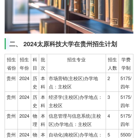
二、 2024太原科技大学在贵州招生计划
招生
招生
科
批
招生专业
招生
学费
省份
年份
目
次
人数
学制
贵州
2024
历
本
市场营销(主校区)办学地
2
5175/
史
科
点：主校区
四年
贵州
2024
历
本
经济学(主校区)办学地点：
3
5175/
史
科
主校区
四年
贵州
2024
物
本
信息管理与信息系统(主校
4
5175/
理
科
区)办学地点：主校区
四年
贵州
2024
物
本
自动化(南校区)办学地点：
5
5500/