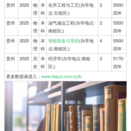
贵州
2025
物
本
化学工程与工艺(办学地
2
5500/
理
科
点:主校区;)
四年
贵州
2025
物
本
油气储运工程(办学地点:
2
5500/
理
科
南校区;)
四年
贵州
2025
物
本
智能装备与系统
(办学地
4
5500/
理
科
点:南校区;)
四年
贵州
2025
历
本
经济学(办学地点:南校
2
5175/
史
科
区;)
四年
更多数据请进入：
www.tiejuzi.com/zytb