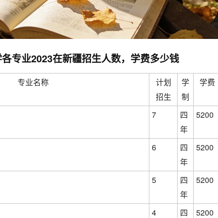
各专业2023在新疆招生人数，学费多少钱
专业名称
计划
学
学费
招生
制
7
四
5200
年
6
四
5200
年
5
四
5200
年
4
四
5200