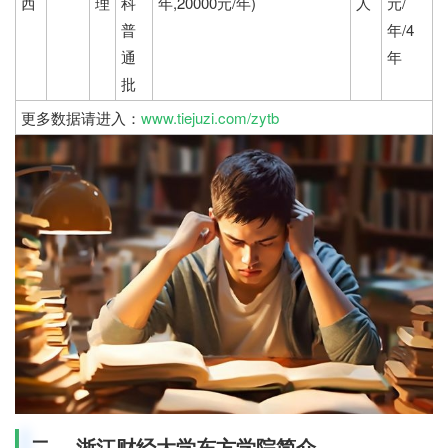
西
理
科
年,20000元/年)
人
元/
普
年/4
通
年
批
更多数据请进入：
www.tiejuzi.com/zytb
二、 浙江财经大学东方学院简介