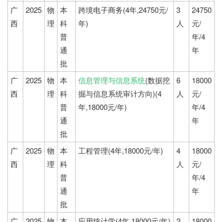
广
2025
物
本
跨境电子商务(4年,24750元/
3
24750
西
理
科
年)
人
元/
普
年/4
通
年
批
广
2025
物
本
信息管理与信息系统
(数据挖
6
18000
西
理
科
掘与信息系统审计方向)(4
人
元/
普
年,18000元/年)
年/4
通
年
批
广
2025
物
本
工程管理(4年,18000元/年)
4
18000
西
理
科
人
元/
普
年/4
通
年
批
广
2025
物
本
应用统计学(4年,18000元/年)
2
18000