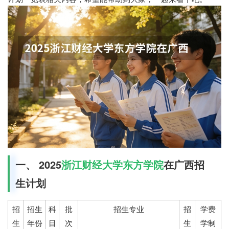
一、 2025
浙江财经大学东方学院
在广西招
生计划
招
招生
科
批
招生专业
招
学费
生
年份
目
次
生
学制