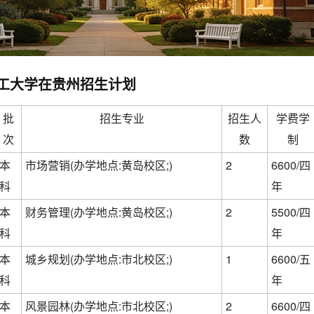
岛理工大学在贵州招生计划
批
招生专业
招生人
学费学
次
数
制
本
市场营销(办学地点:黄岛校区;)
2
6600/四
科
年
本
财务管理(办学地点:黄岛校区;)
2
5500/四
科
年
本
城乡规划(办学地点:市北校区;)
1
6600/五
科
年
本
风景园林(办学地点:市北校区;)
2
6600/四